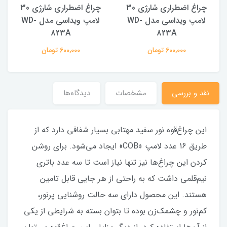
چراغ اضطراری شارژی 30
چراغ اضطراری شارژی 30
لامپ ویداسی مدل WD-
لامپ ویداسی مدل WD-
823A
823A
600,000 تومان
600,000 تومان
نقد و بررسی
مشخصات
دیدگاه‌ها
این چراغ‌قوه نور سفید مهتابی بسیار شفافی دارد که از
طریق 16 عدد لامپ «COB» ایجاد می‌شود. برای روشن
کردن این چراغ‌ها نیز تنها نیاز است تا سه عدد باتری
نیم‌قلمی داشت که به راحتی از هر جایی قابل تامین
هستند. این محصول دارای سه حالت روشنایی پرنور،
کم‌نور و چشمک‌زن بوده تا بتوان بسته به شرایطی از یکی