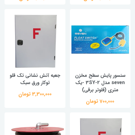
سنسور پایش سطح مخزن
جعبه آتش نشانی تک قلو
seven مدل 3SY-2 -یک
توکار ورق سبک
متری (فلوتر برقی)
3,300,000 تومان
700,000 تومان