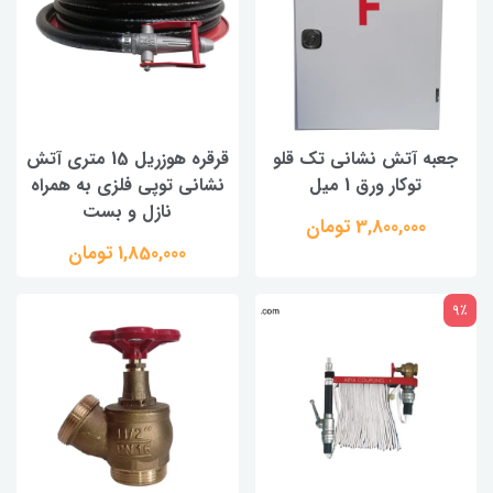
جعبه آتش نشانی تک قلو
قرقره هوزریل 15 متری آتش
توکار ورق 1 میل
نشانی توپی فلزی به همراه
نازل و بست
3,800,000 تومان
1,850,000 تومان
9٪