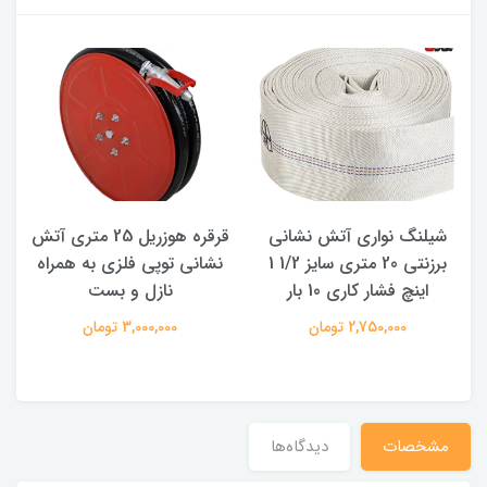
شیلنگ نواری آتش نشانی
قرقره هوزریل 25 متری آتش
برزنتی 20 متری سایز 1/2 1
نشانی توپی فلزی به همراه
اینچ فشار کاری 10 بار
نازل و بست
2,750,000 تومان
3,000,000 تومان
مشخصات
دیدگاه‌ها