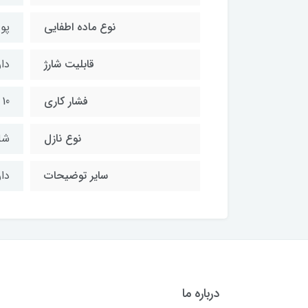
نوع ماده اطفایی
پودر
قابلیت شارژ
دار
فشار کاری
10 تا 18 بار
نوع نازل
شل
سایر توضیحات
دا
درباره ما