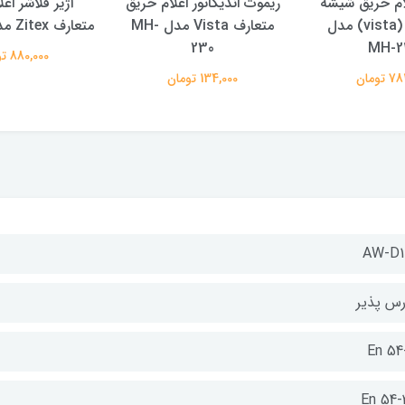
م حریق شیشه
ریموت اندیکاتور اعلام حریق
آژیر فلاشر اع
ای ویستا (vista) مدل
متعارف Vista مدل MH-
متعارف Zitex مدل ZI-SS81
230
MH-2
880,000 تومان
تومان
134,000 تومان
AW-D1
رس پذیر
En 54
En 54-