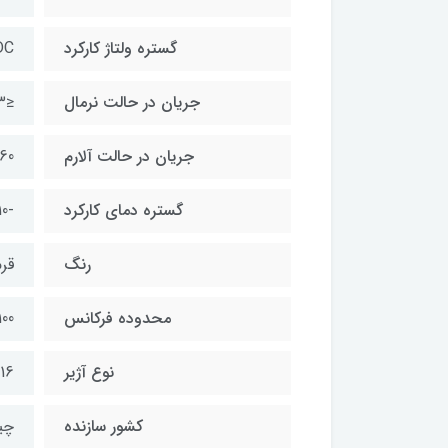
گستره ولتاژ کارکرد
DC
جریان در حالت نرمال
≤3 mA
جریان در حالت آلارم
60
گستره دمای کارکرد
-10℃~50℃
رنگ
قرم
محدوده فرکانس
00
نوع آژیر
16 صدا
کشور سازنده
چی