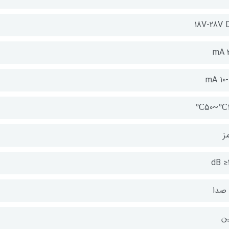
18V-28V 
mA 10-
ز
dB ≥1
ن