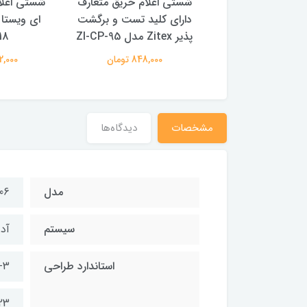
 فلاشر اعلام حریق
شستی اعلام حریق متعارف
شستی اعلا
دارای کلید تست و برگشت
پذیر Zitex مدل ZI-CP-95
18
880,000 تومان
848,000 تومان
782,000 
مشخصات
دیدگاه‌ها
مدل
06
سیستم
آد
استاندارد طراحی
-3
23