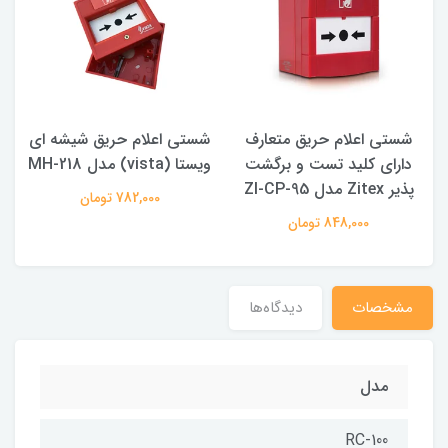
شستی اعلام حریق متعارف
شستی اعلام حریق شیشه ای
دارای کلید تست و برگشت
ویستا (vista) مدل MH-218
مت
پذیر Zitex مدل ZI-CP-95
782,000 تومان
848,000 تومان
مشخصات
دیدگاه‌ها
مدل
RC-100