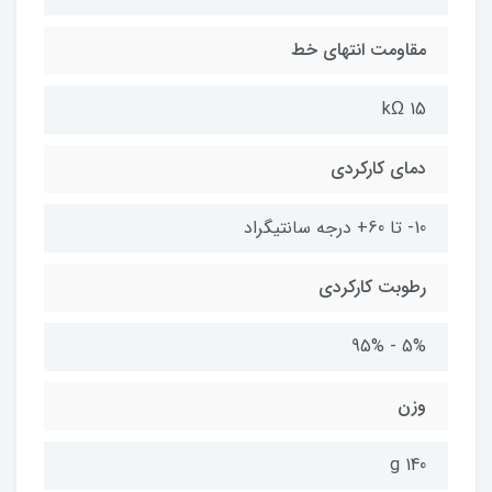
مقاومت انتهای خط
15 kΩ
دمای کارکردی
10- تا 60+ درجه سانتیگراد
رطوبت کارکردی
5% - 95%
وزن
140 g