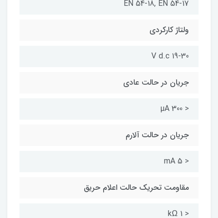
EN 54-18, EN 54-17
ولتاژ کارکردی
19-30 V d.c
جریان در حالت عادی
< 300 µA
جریان در حالت آلارم
< 5 mA
مقاومت تحریک حالت اعلام حریق
< 1 kΩ