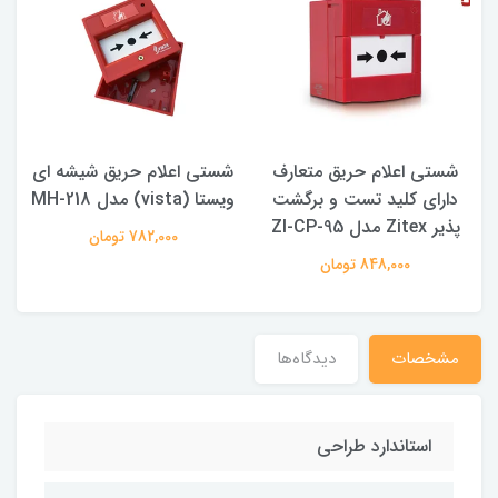
شستی اعلام حریق متعارف
شستی اعلام حریق شیشه ای
دارای کلید تست و برگشت
ویستا (vista) مدل MH-218
مت
پذیر Zitex مدل ZI-CP-95
782,000 تومان
848,000 تومان
مشخصات
دیدگاه‌ها
استاندارد طراحی