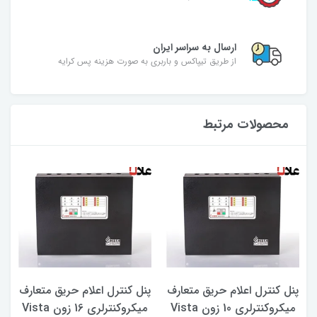
ارسال به سراسر ایران
از طریق تیپاکس و باربری به صورت هزینه پس کرایه
محصولات مرتبط
پنل کنترل اعلام حریق متعارف
پنل کنترل اعلام حریق متعارف
پ
میکروکنترلری 10 زون Vista
میکروکنترلری 16 زون Vista