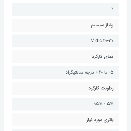
2
ولتاژ سیستم
20-30 V d.c
دمای کارکرد
5- تا 40+ درجه سانتیگراد
رطوبت کارکرد
5% - 95%
باتری مورد نیاز