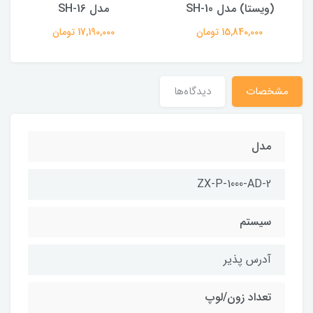
(ویستا) مدل SH-10
مدل SH-16
15,840,000 تومان
17,190,000 تومان
مشخصات
دیدگاه‌ها
مدل
ZX-P-1000-AD-2
سیستم
آدرس پذیر
تعداد زون/لوپ