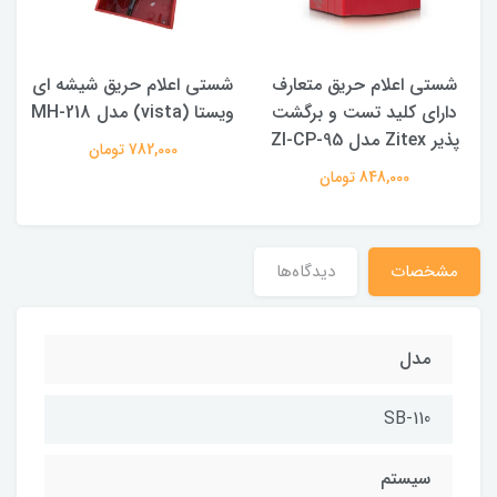
شستی اعلام حریق متعارف
شستی اعلام حریق شیشه ای
دارای کلید تست و برگشت
ویستا (vista) مدل MH-218
مت
پذیر Zitex مدل ZI-CP-95
782,000 تومان
848,000 تومان
مشخصات
دیدگاه‌ها
مدل
SB-110
سیستم