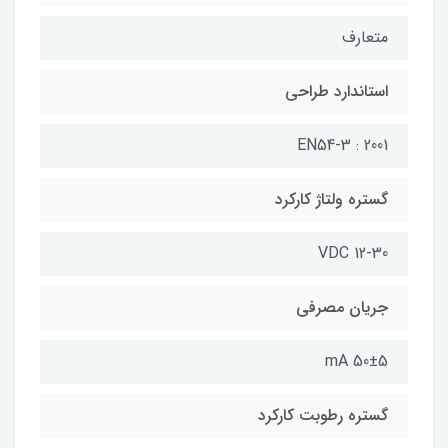
متعارف
استاندارد طراحی
EN54-3 : 2001
گستره ولتاژ کارکرد
12-30 VDC
جریان مصرفی
50±5 mA
گستره رطوبت کارکرد