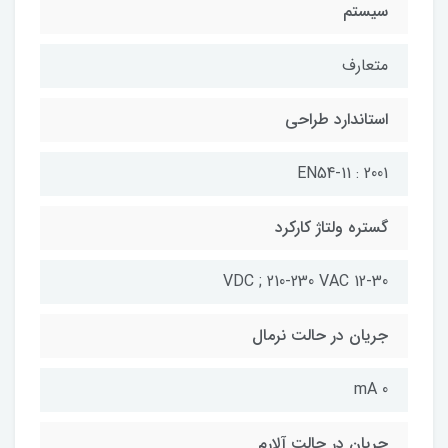
سیستم
متعارف
استاندارد طراحی
EN54-11 : 2001
گستره ولتاژ کارکرد
12-30 VDC ; 210-230 VAC
جریان در حالت نرمال
0 mA
جریان در حالت آلارم