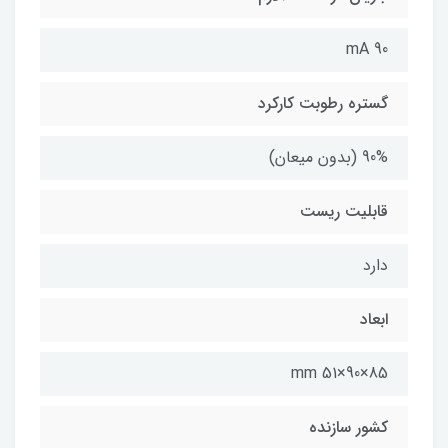
90 mA
گستره رطوبت کارکرد
90% (بدون میعان)
قابلیت ریست
دارد
ابعاد
85×90×51 mm
کشور سازنده