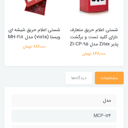
شستی اعلام حریق متعارف
شستی اعلام حریق شیشه ای
دارای کلید تست و برگشت
ویستا (vista) مدل MH-218
مت
پذیر Zitex مدل ZI-CP-95
782,000 تومان
848,000 تومان
مشخصات
دیدگاه‌ها
مدل
MCP-124