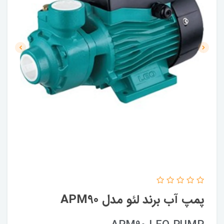
پمپ آب برند لئو مدل APM90