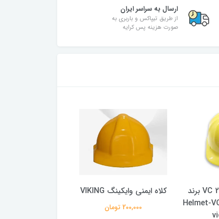
ارسال به سراسر ایران
از طریق تیپاکس و باربری به
صورت هزینه پس کرایه
کلاه ایمنی VC 2040 برند
کلاه ایمنی وایکینگ VIKING
Helmet-VC 204-
ویکتوریا C 2040
200,000 تومان
victoria
vi