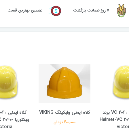
7 روز ضمانت بازگشت
تضمین بهترین قیمت
کلاه ایمنی VC 2040 برند
کلاه ایمنی وایکینگ VIKING
وریا Helmet-VC 2040-
ویکتوریا 0
200,000 تومان
ctoria
victo