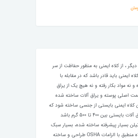
200,000 تومان
گر ، از کلاه ایمنی به منظور حفاظت از سر
 ایمنی باید قادر باشد که در مقابله با
و نه مواد بکار رفته و نه هیچ یک از یراق
قسمت اصلی پوسته و یراق آلات ساخته شده
ی خالی وجود داشته باشد. همچنین کلاه ایمنی بایستی از جنسی ساخته شود که
سبک و خنک باشد و تهویه در آن به سادگی و به بهترین شکل صورت پذیرد. کل مجموع وزن کلاه شامل پوسته و یراق آلات بایستی بین 400 تا 500 گرم باشد
3 گرم تجاوز نماید. محصول فوق از پلی اتیلن بسیار پیشرفته ساخته شده، بسیار سبک
و دی الکتریک می باشد، دارای هد بند قابل تنظیم است. قابلیت چاپ لوگو و تبلیغات اختصاصی بر روی کلاه. این کلاه منطبق با الزامات OSHA طراحی و ساخته