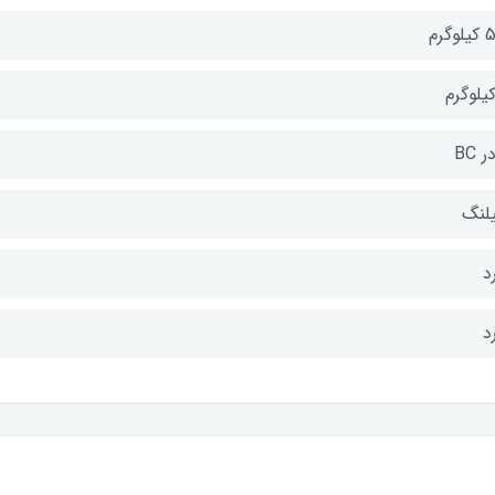
وگرم
 BC
لنگ
د
د