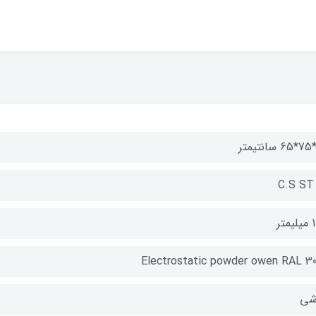
C.S ST 
متر
Electrostatic powder owen RAL 30
شی