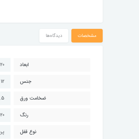
3,300,00 تومان
مشخصات
دیدگاه‌ها
ابعاد
20*75*65 سانتیمتر
جنس
12
ضخامت ورق
1.5 میلی
رنگ
20
نوع قفل
پر