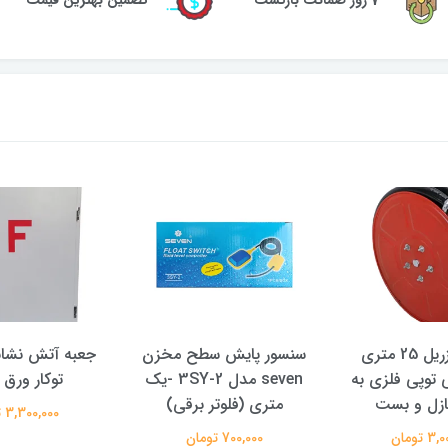
7 روز ضمانت بازگشت
تضمین بهترین قیمت
قرقره هوزریل 25 متری
سنسور پایش سطح مخزن
جعبه آتش نشان
توپی فلزی به
seven مدل 3SY-2 -یک
توکار ورق
ازل و بست
متری (فلوتر برقی)
3,300,000 تومان
 تومان
700,000 تومان