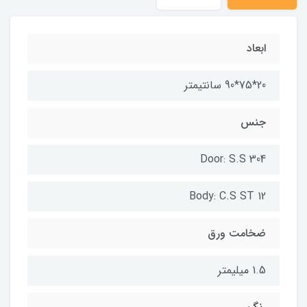
ابعاد
20*75*90 سانتیمتر
جنس
Door: S.S 304
Body: C.S ST 12
ضخامت ورق
1.5 میلیمتر