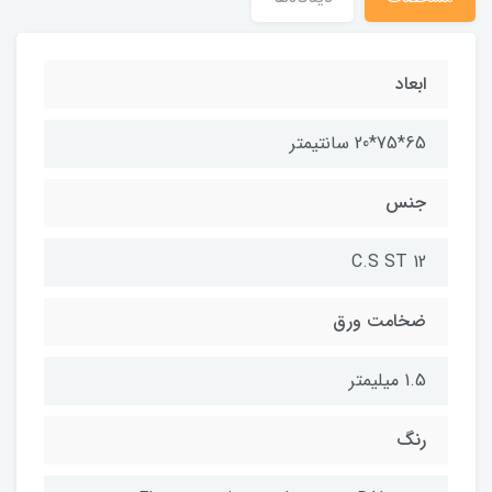
ابعاد
65*75*20 سانتیمتر
جنس
C.S ST 12
ضخامت ورق
1.5 میلیمتر
رنگ