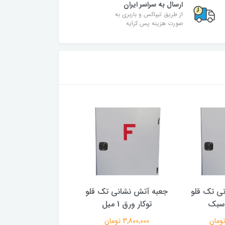
ارسال به سراسر ایران
از طریق تیپاکس و باربری به
صورت هزینه پس کرایه
ی تک قلو
جعبه آتش نشانی تک قلو
قرقره هوز
 سبک
توکار ورق 1 میل
نشانی توپی فلزی به
نازل و بست
3,800,000 تومان