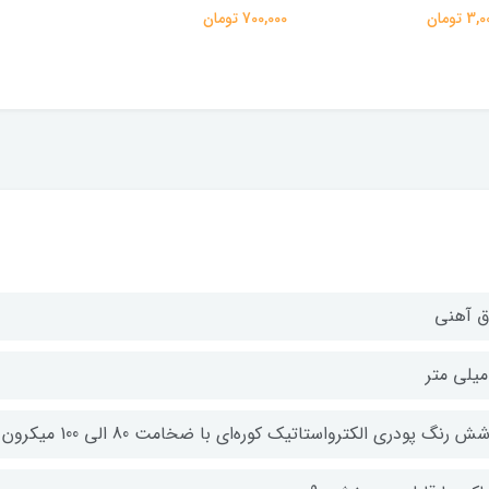
 تومان
700,000 تومان
ق آهنی
ش رنگ پودری الکترواستاتیک کوره‌ای با ضخامت 80 الی 100 میکرون