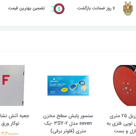
7 روز ضمانت بازگشت
تضمین بهترین قیمت
قرقره هوزریل 25 متری
سنسور پایش سطح مخزن
جعبه آتش نشان
توپی فلزی به
seven مدل 3SY-2 -یک
توکار ورق
ازل و بست
متری (فلوتر برقی)
3,300,000 تومان