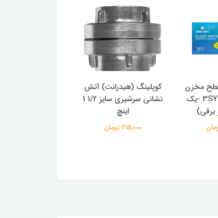
طح مخزن
کوپلینگ (هیدرانت) آتش
کوپلینگ (هیدرانت) 
seven مدل 3SY-2 -یک
نشانی سرشیری سایز 1/2 1
سایز 1/2 2 اینچ
 برقی)
اینچ
517,000 تومان
215,000 تومان