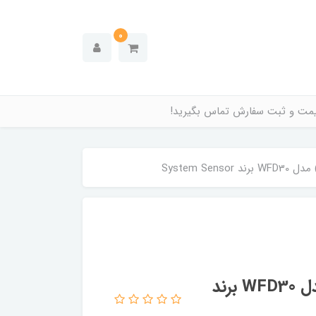
0
قیمت و ثبت سفارش تماس بگیرید!
فلوسوییچ 3 اینچ UL (فهرست شده) مدل WFD30 برند