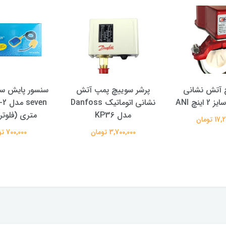
 آتش نشانی
پرشر سوییچ پمپ آتش
سنسور پایش س
ینچ ANI
نشانی اتوماتیک Danfoss
مدل KP36
متری (فلوتر
 تومان
3,700,000 تومان
700,000 تومان