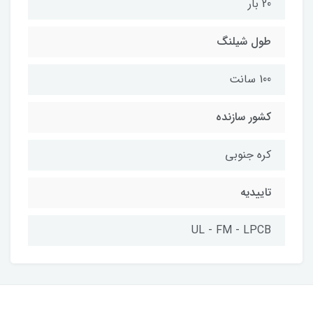
20 بار
طول شیلنگ
100 سانت
کشور سازنده
کره جنوبی
تاییدیه
UL - FM - LPCB