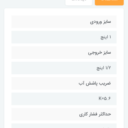
سایز ورودی
1 اینچ
سایز خروجی
1/2 اینچ
ضریب پاشش آب
K=5.6
حداکثر فشار کاری