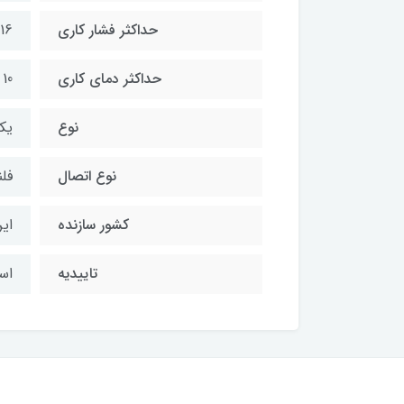
حداکثر فشار کاری
16 بار
حداکثر دمای کاری
10 تا 70 درجه سانتیگراد
نوع
یک
نوع اتصال
فل
کشور سازنده
ایر
تاییدیه
است