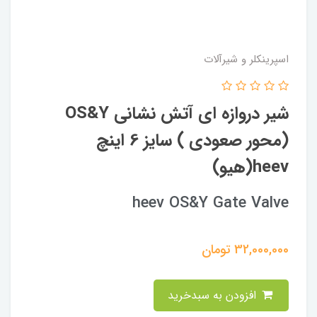
اسپرینکلر و شیرآلات
شیر دروازه ای آتش نشانی OS&Y
(محور صعودی ) سایز 6 اینچ
heev(هیو)
heev OS&Y Gate Valve
32,000,000
تومان
افزودن به سبدخرید