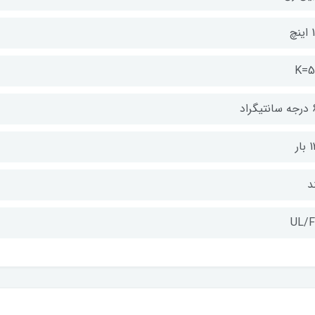
نچ
K=5
گراد
بار
د
UL/