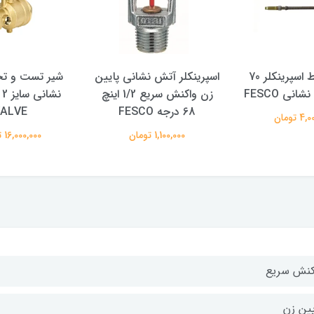
شیلنگ رابط اسپرینکلر 70
اسپرینکلر آتش نشانی پایین
شیر تست و تخ
نی FESCO
زن واکنش سریع 1/2 اینچ
68 درجه FESCO
ALVE
 تومان
1,100,000 تومان
16,000,000 تومان
کنش سریع
یین زن