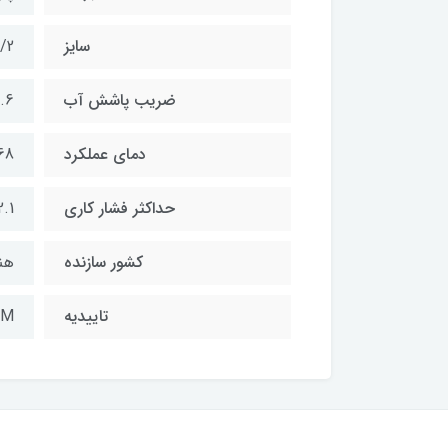
سایز
1/2 ای
ضریب پاشش آب
.6
دمای عملکرد
68 درجه سانتی
حداکثر فشار کاری
12.1 
کشور سازنده
هن
تاییدیه
FM