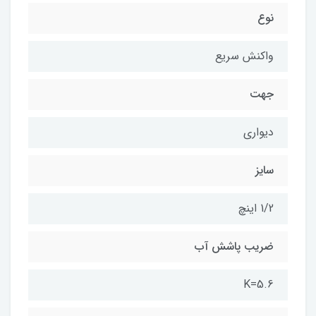
نوع
واکنش سریع
جهت
دیواری
سایز
1/2 اینچ
ضریب پاشش آب
K=5.6