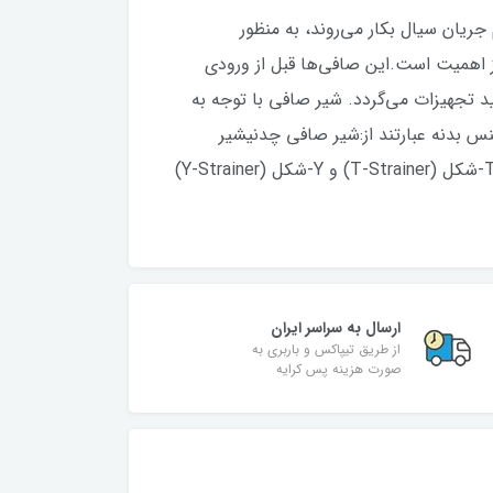
سته کردن و تنظیم جریان سیال بکار می‌روند، به منظور
ئز اهمیت است.این صافی‌ها قبل از ورودی
د تجهیزات می‌گردد. شیر صافی با توجه به
س بدنه عبارتند از:شیر صافی چدنیشیر
صافی استیلشیر صافی فولادیشیر صافی برنجیهمچنین بر اساس شکل ظاهری، شیرهای صافی توری دار به دو دسته T-شکل (T-Strainer) و Y-شکل (Y-Strainer)
ارسال به سراسر ایران
از طریق تیپاکس و باربری به
صورت هزینه پس کرایه