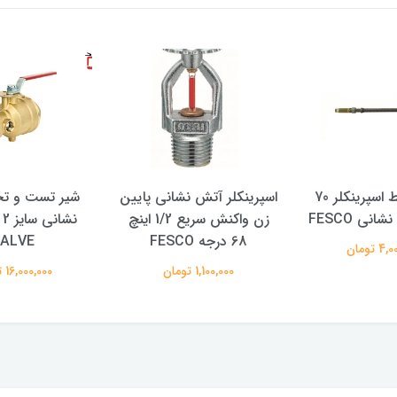
شیلنگ رابط اسپرینکلر 70
اسپرینکلر آتش نشانی پایین
شیر تست و تخ
نی FESCO
زن واکنش سریع 1/2 اینچ
68 درجه FESCO
ALVE
 تومان
1,100,000 تومان
16,000,000 تومان