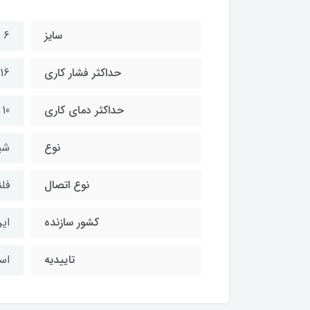
سایز
6 اینچ
حداکثر فشار کاری
16 بار
حداکثر دمای کاری
10 تا 70 درجه سانتیگراد
نوع
شی
نوع اتصال
فل
کشور سازنده
ایر
تاییدیه
است